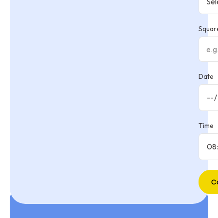
Square
Date
Time
C