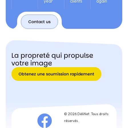
year
clients
again
Contact us
Contact
us
La propreté qui propulse
votre image
Obtenez une soumission rapidement
Obtenez
une
soumission
rapidement
© 2026 DéliNet. Tous droits
réservés.