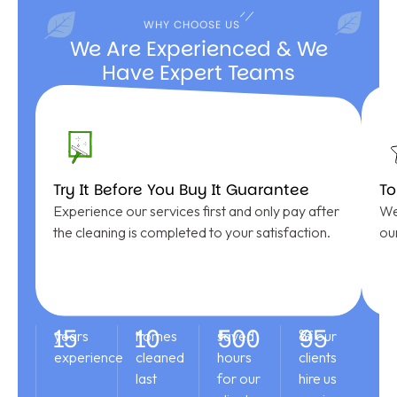
WHY CHOOSE US
We Are Experienced & We
Have Expert Teams
Try It Before You Buy It Guarantee
T
Experience our services first and only pay after
We
the cleaning is completed to your satisfaction.
our
15
10
500
95
+
+
+
%
years
homes
saved
of our
experience
cleaned
hours
clients
last
for our
hire us